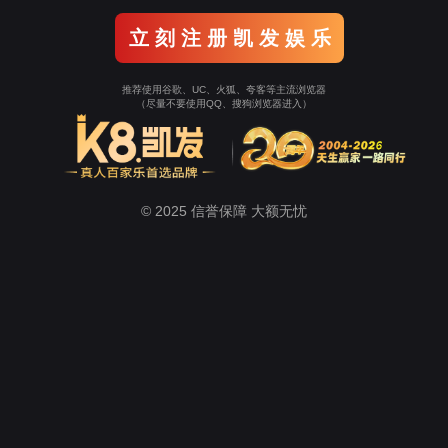
立 刻 注 册 凯 发 娱 乐
推荐使用谷歌、UC、火狐、夸客等主流浏览器
（尽量不要使用QQ、搜狗浏览器进入）
© 2025 信誉保障 大额无忧